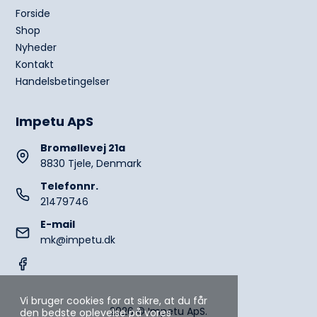
Forside
Shop
Nyheder
Kontakt
Handelsbetingelser
Impetu ApS
Bromøllevej 21a
8830 Tjele, Denmark
Telefonnr.
21479746
E-mail
mk@impetu.dk
Vi bruger cookies for at sikre, at du får
2026 © Impetu ApS.
den bedste oplevelse på vores