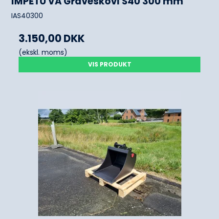
IMPETU VA Graveskovl S40 300 mm
IAS40300
3.150,00 DKK
(ekskl. moms)
VIS PRODUKT